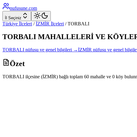
nufusune
.com
İl Seçiniz
Türkiye İlçeleri
/
İZMİR
İlçeleri
/
TORBALI
TORBALI
MAHALLELERİ VE KÖYLER
TORBALI
nüfusu ve genel bilgileri →
İZMİR
nüfusu ve genel bilgil
Özet
TORBALI ilçesine (İZMİR) bağlı toplam 60 mahalle ve 0 köy bulunm