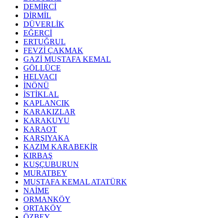
DEMİRCİ
DİRMİL
DÜVERLİK
EĞERCİ
ERTUĞRUL
FEVZİ ÇAKMAK
GAZİ MUSTAFA KEMAL
GÖLLÜCE
HELVACI
İNÖNÜ
İSTİKLAL
KAPLANCIK
KARAKIZLAR
KARAKUYU
KARAOT
KARŞIYAKA
KAZIM KARABEKİR
KIRBAŞ
KUŞÇUBURUN
MURATBEY
MUSTAFA KEMAL ATATÜRK
NAİME
ORMANKÖY
ORTAKÖY
ÖZBEY