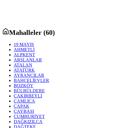
Mahalleler (
60
)
19 MAYIS
AHMETLİ
ALPKENT
ARSLANLAR
ATALAN
ATATÜRK
AYRANCILAR
BAHÇELİEVLER
BOZKÖY
BÜLBÜLDERE
ÇAKIRBEYLİ
ÇAMLICA
ÇAPAK
ÇAYBAŞI
CUMHURİYET
DAĞKIZILCA
DAĞTEKE