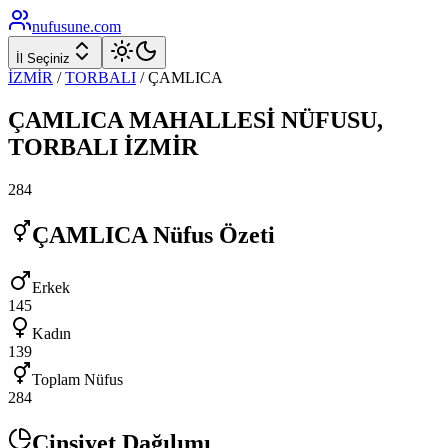
nufusune
.com
İl Seçiniz
İZMİR
/
TORBALI
/
ÇAMLICA
ÇAMLICA
MAHALLESİ NÜFUSU,
TORBALI
İZMİR
284
ÇAMLICA
Nüfus Özeti
Erkek
145
Kadın
139
Toplam Nüfus
284
Cinsiyet Dağılımı