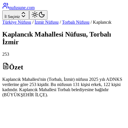
nufusune
.com
İl Seçiniz
Türkiye Nüfusu
/
İzmir
Nüfusu
/
Torbalı
Nüfusu
/
Kaplancık
Kaplancık
Mahallesi Nüfusu,
Torbalı
İzmir
253
Özet
Kaplancık Mahallesi'nin (Torbalı, İzmir) nüfusu 2025 yılı ADNKS
verilerine göre 253 kişidir. Bu nüfusun 131 kişisi erkek, 122 kişisi
kadındır. Kaplancık Mahallesi Torbalı belediyesine bağlıdır
(BÜYÜKŞEHİR İLÇE).