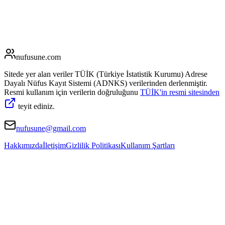
nufusune
.com
Sitede yer alan veriler TÜİK (Türkiye İstatistik Kurumu) Adrese
Dayalı Nüfus Kayıt Sistemi (ADNKS) verilerinden derlenmiştir.
Resmi kullanım için verilerin doğruluğunu
TÜİK'in resmi sitesinden
teyit ediniz.
nufusune@gmail.com
Hakkımızda
İletişim
Gizlilik Politikası
Kullanım Şartları