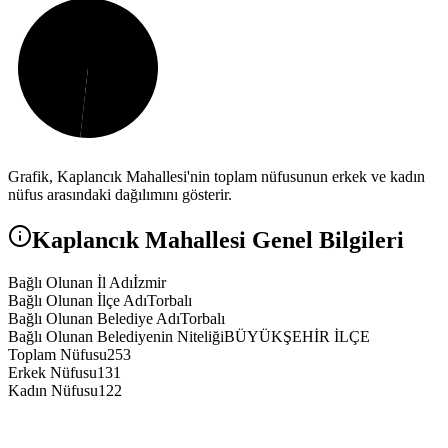
Grafik,
Kaplancık
Mahallesi'nin toplam nüfusunun erkek ve kadın
nüfus arasındaki dağılımını gösterir.
Kaplancık
Mahallesi Genel Bilgileri
Bağlı Olunan İl Adı
İzmir
Bağlı Olunan İlçe Adı
Torbalı
Bağlı Olunan Belediye Adı
Torbalı
Bağlı Olunan Belediyenin Niteliği
BÜYÜKŞEHİR İLÇE
Toplam Nüfusu
253
Erkek Nüfusu
131
Kadın Nüfusu
122