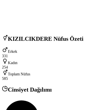
KIZILCIKDERE
Nüfus Özeti
Erkek
331
Kadın
254
Toplam Nüfus
585
Cinsiyet Dağılımı