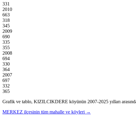
331
2010
663
318
345
2009
690
335
355
2008
694
330
364
2007
697
332
365
Grafik ve tablo,
KIZILCIKDERE
köyünün
2007
-
2025
yılları arasınd
MERKEZ
ilçesinin tüm mahalle ve köyleri →