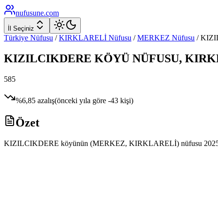
nufusune
.com
İl Seçiniz
Türkiye Nüfusu
/
KIRKLARELİ
Nüfusu
/
MERKEZ
Nüfusu
/
KIZ
KIZILCIKDERE
KÖYÜ NÜFUSU,
KIRK
585
%
6,85
azalış
(önceki yıla göre
-43
kişi)
Özet
KIZILCIKDERE köyünün (MERKEZ, KIRKLARELİ) nüfusu 2025 yılı ADNKS