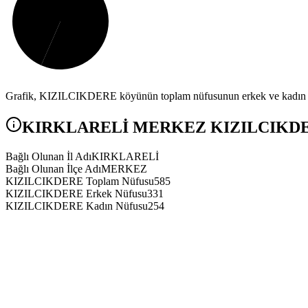
Grafik,
KIZILCIKDERE
köyünün toplam nüfusunun erkek ve kadın nü
KIRKLARELİ
MERKEZ
KIZILCIKD
Bağlı Olunan İl Adı
KIRKLARELİ
Bağlı Olunan İlçe Adı
MERKEZ
KIZILCIKDERE Toplam Nüfusu
585
KIZILCIKDERE Erkek Nüfusu
331
KIZILCIKDERE Kadın Nüfusu
254