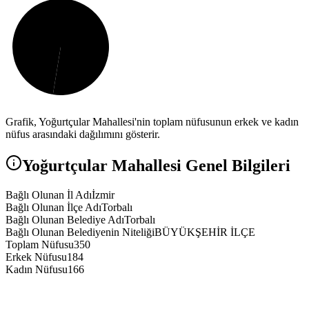
Grafik,
Yoğurtçular
Mahallesi'nin toplam nüfusunun erkek ve kadın
nüfus arasındaki dağılımını gösterir.
Yoğurtçular
Mahallesi Genel Bilgileri
Bağlı Olunan İl Adı
İzmir
Bağlı Olunan İlçe Adı
Torbalı
Bağlı Olunan Belediye Adı
Torbalı
Bağlı Olunan Belediyenin Niteliği
BÜYÜKŞEHİR İLÇE
Toplam Nüfusu
350
Erkek Nüfusu
184
Kadın Nüfusu
166