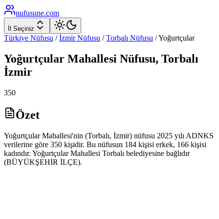
nufusune
.com
İl Seçiniz
Türkiye Nüfusu
/
İzmir
Nüfusu
/
Torbalı
Nüfusu
/
Yoğurtçular
Yoğurtçular
Mahallesi Nüfusu,
Torbalı
İzmir
350
Özet
Yoğurtçular Mahallesi'nin (Torbalı, İzmir) nüfusu 2025 yılı ADNKS
verilerine göre 350 kişidir. Bu nüfusun 184 kişisi erkek, 166 kişisi
kadındır. Yoğurtçular Mahallesi Torbalı belediyesine bağlıdır
(BÜYÜKŞEHİR İLÇE).