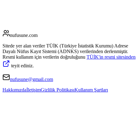
nufusune
.com
Sitede yer alan veriler TÜİK (Türkiye İstatistik Kurumu) Adrese
Dayalı Nüfus Kayıt Sistemi (ADNKS) verilerinden derlenmiştir.
Resmi kullanım için verilerin doğruluğunu
TÜİK'in resmi sitesinden
teyit ediniz.
nufusune@gmail.com
Hakkımızda
İletişim
Gizlilik Politikası
Kullanım Şartları