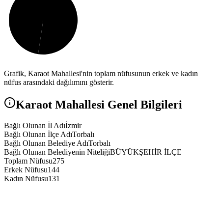
Grafik,
Karaot
Mahallesi'nin toplam nüfusunun erkek ve kadın
nüfus arasındaki dağılımını gösterir.
Karaot
Mahallesi Genel Bilgileri
Bağlı Olunan İl Adı
İzmir
Bağlı Olunan İlçe Adı
Torbalı
Bağlı Olunan Belediye Adı
Torbalı
Bağlı Olunan Belediyenin Niteliği
BÜYÜKŞEHİR İLÇE
Toplam Nüfusu
275
Erkek Nüfusu
144
Kadın Nüfusu
131