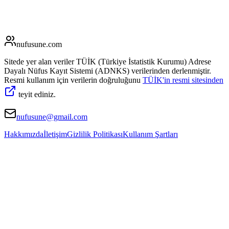
nufusune
.com
Sitede yer alan veriler TÜİK (Türkiye İstatistik Kurumu) Adrese
Dayalı Nüfus Kayıt Sistemi (ADNKS) verilerinden derlenmiştir.
Resmi kullanım için verilerin doğruluğunu
TÜİK'in resmi sitesinden
teyit ediniz.
nufusune@gmail.com
Hakkımızda
İletişim
Gizlilik Politikası
Kullanım Şartları