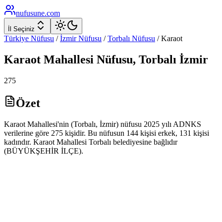
nufusune
.com
İl Seçiniz
Türkiye Nüfusu
/
İzmir
Nüfusu
/
Torbalı
Nüfusu
/
Karaot
Karaot
Mahallesi Nüfusu,
Torbalı
İzmir
275
Özet
Karaot Mahallesi'nin (Torbalı, İzmir) nüfusu 2025 yılı ADNKS
verilerine göre 275 kişidir. Bu nüfusun 144 kişisi erkek, 131 kişisi
kadındır. Karaot Mahallesi Torbalı belediyesine bağlıdır
(BÜYÜKŞEHİR İLÇE).