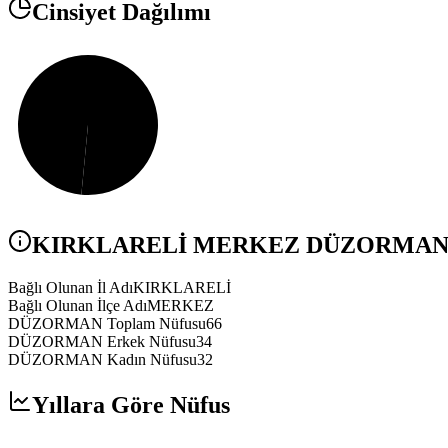
Cinsiyet Dağılımı
KIRKLARELİ
MERKEZ
DÜZORMA
Bağlı Olunan İl Adı
KIRKLARELİ
Bağlı Olunan İlçe Adı
MERKEZ
DÜZORMAN Toplam Nüfusu
66
DÜZORMAN Erkek Nüfusu
34
DÜZORMAN Kadın Nüfusu
32
Yıllara Göre Nüfus