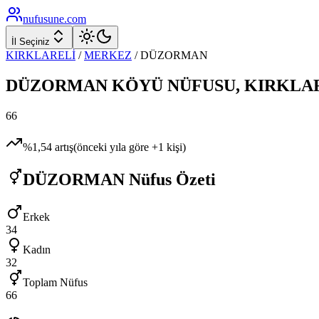
nufusune
.com
İl Seçiniz
KIRKLARELİ
/
MERKEZ
/
DÜZORMAN
DÜZORMAN
KÖYÜ NÜFUSU,
KIRKLA
66
%
1,54
artış
(önceki yıla göre
+
1
kişi)
DÜZORMAN
Nüfus Özeti
Erkek
34
Kadın
32
Toplam Nüfus
66