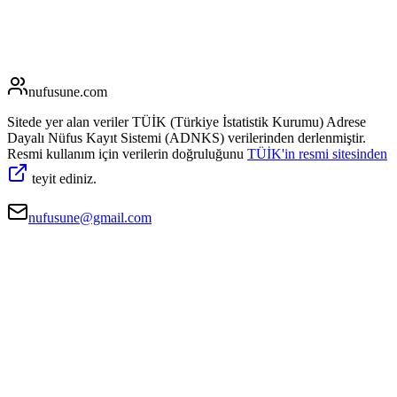
nufusune
.com
Sitede yer alan veriler TÜİK (Türkiye İstatistik Kurumu) Adrese
Dayalı Nüfus Kayıt Sistemi (ADNKS) verilerinden derlenmiştir.
Resmi kullanım için verilerin doğruluğunu
TÜİK'in resmi sitesinden
teyit ediniz.
nufusune@gmail.com