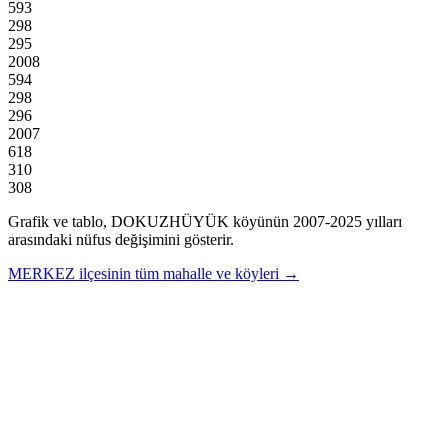
593
298
295
2008
594
298
296
2007
618
310
308
Grafik ve tablo,
DOKUZHÜYÜK
köyünün
2007
-
2025
yılları
arasındaki nüfus değişimini gösterir.
MERKEZ
ilçesinin tüm mahalle ve köyleri →