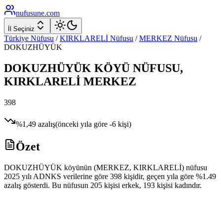
nufusune
.com
İl Seçiniz
Türkiye Nüfusu
/
KIRKLARELİ
Nüfusu
/
MERKEZ
Nüfusu
/
DOKUZHÜYÜK
DOKUZHÜYÜK
KÖYÜ NÜFUSU,
KIRKLARELİ
MERKEZ
398
%
1,49
azalış
(önceki yıla göre
-6
kişi)
Özet
DOKUZHÜYÜK köyünün (MERKEZ, KIRKLARELİ) nüfusu
2025 yılı ADNKS verilerine göre 398 kişidir, geçen yıla göre %1.49
azalış gösterdi. Bu nüfusun 205 kişisi erkek, 193 kişisi kadındır.