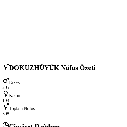
DOKUZHÜYÜK
Nüfus Özeti
Erkek
205
Kadın
193
Toplam Nüfus
398
Cinsiyet Dağılımı