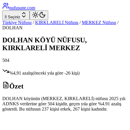
nufusune
.com
İl Seçiniz
Türkiye Nüfusu
/
KIRKLARELİ
Nüfusu
/
MERKEZ
Nüfusu
/
DOLHAN
DOLHAN
KÖYÜ NÜFUSU,
KIRKLARELİ
MERKEZ
504
%
4,91
azalış
(önceki yıla göre
-26
kişi)
Özet
DOLHAN köyünün (MERKEZ, KIRKLARELİ) nüfusu 2025 yılı
ADNKS verilerine göre 504 kişidir, geçen yıla göre %4.91 azalış
gösterdi. Bu nüfusun 237 kişisi erkek, 267 kişisi kadındır.