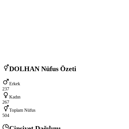
DOLHAN
Nüfus Özeti
Erkek
237
Kadın
267
Toplam Nüfus
504
Cinsiyet Dağılımı