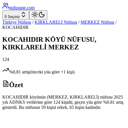
nufusune
.com
İl Seçiniz
Türkiye Nüfusu
/
KIRKLARELİ
Nüfusu
/
MERKEZ
Nüfusu
/
KOCAHIDIR
KOCAHIDIR
KÖYÜ NÜFUSU,
KIRKLARELİ
MERKEZ
124
%
0,81
artış
(önceki yıla göre
+
1
kişi)
Özet
KOCAHIDIR köyünün (MERKEZ, KIRKLARELİ) nüfusu 2025
yılı ADNKS verilerine göre 124 kişidir, geçen yıla göre %0.81 artış
gösterdi. Bu nüfusun 59 kişisi erkek, 65 kişisi kadındır.