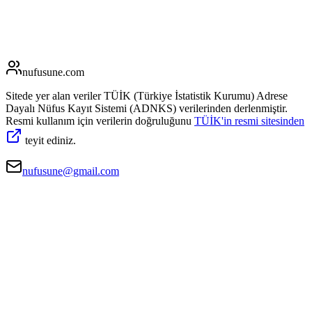
nufusune
.com
Sitede yer alan veriler TÜİK (Türkiye İstatistik Kurumu) Adrese
Dayalı Nüfus Kayıt Sistemi (ADNKS) verilerinden derlenmiştir.
Resmi kullanım için verilerin doğruluğunu
TÜİK'in resmi sitesinden
teyit ediniz.
nufusune@gmail.com