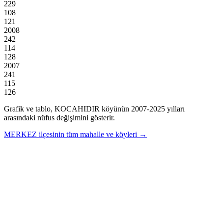
229
108
121
2008
242
114
128
2007
241
115
126
Grafik ve tablo,
KOCAHIDIR
köyünün
2007
-
2025
yılları
arasındaki nüfus değişimini gösterir.
MERKEZ
ilçesinin tüm mahalle ve köyleri →