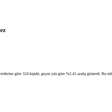
ez
rine göre 324 kişidir, geçen yıla göre %2.41 azalış gösterdi. Bu nüfus