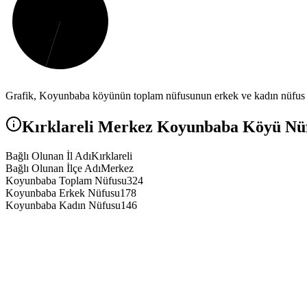
Grafik,
Koyunbaba
köyünün toplam nüfusunun erkek ve kadın nüfus ar
Kırklareli
Merkez
Koyunbaba
Köyü Nüfu
Bağlı Olunan İl Adı
Kırklareli
Bağlı Olunan İlçe Adı
Merkez
Koyunbaba Toplam Nüfusu
324
Koyunbaba Erkek Nüfusu
178
Koyunbaba Kadın Nüfusu
146