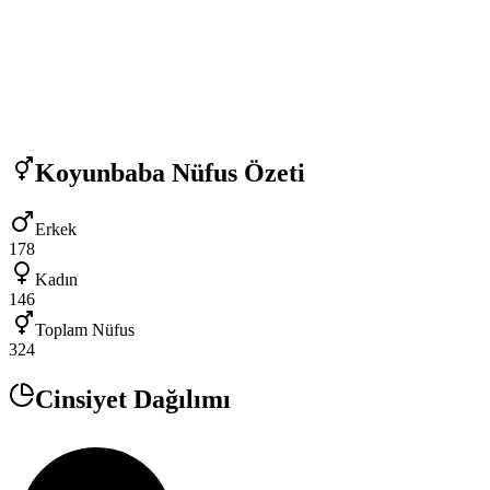
Koyunbaba
Nüfus Özeti
Erkek
178
Kadın
146
Toplam Nüfus
324
Cinsiyet Dağılımı