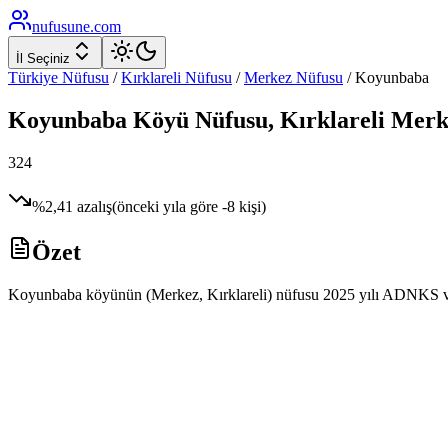
nufusune
.com
İl Seçiniz
Türkiye Nüfusu
/
Kırklareli
Nüfusu
/
Merkez
Nüfusu
/
Koyunbaba
Koyunbaba
Köyü Nüfusu,
Kırklareli
Merk
324
%
2,41
azalış
(önceki yıla göre
-8
kişi)
Özet
Koyunbaba köyünün (Merkez, Kırklareli) nüfusu 2025 yılı ADNKS verile