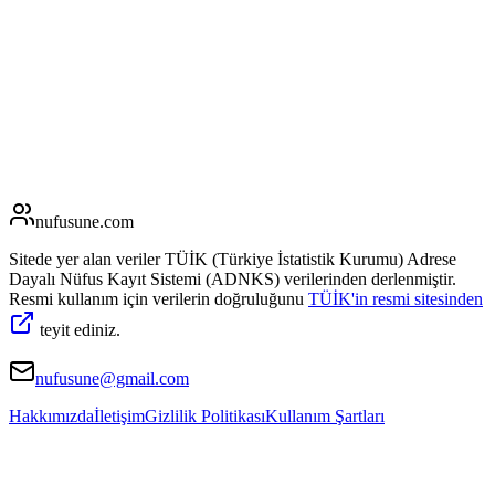
nufusune
.com
Sitede yer alan veriler TÜİK (Türkiye İstatistik Kurumu) Adrese
Dayalı Nüfus Kayıt Sistemi (ADNKS) verilerinden derlenmiştir.
Resmi kullanım için verilerin doğruluğunu
TÜİK'in resmi sitesinden
teyit ediniz.
nufusune@gmail.com
Hakkımızda
İletişim
Gizlilik Politikası
Kullanım Şartları