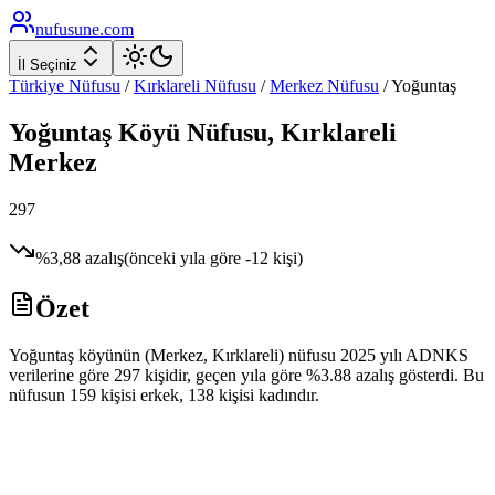
nufusune
.com
İl Seçiniz
Türkiye Nüfusu
/
Kırklareli
Nüfusu
/
Merkez
Nüfusu
/
Yoğuntaş
Yoğuntaş
Köyü Nüfusu,
Kırklareli
Merkez
297
%
3,88
azalış
(önceki yıla göre
-12
kişi)
Özet
Yoğuntaş köyünün (Merkez, Kırklareli) nüfusu 2025 yılı ADNKS
verilerine göre 297 kişidir, geçen yıla göre %3.88 azalış gösterdi. Bu
nüfusun 159 kişisi erkek, 138 kişisi kadındır.