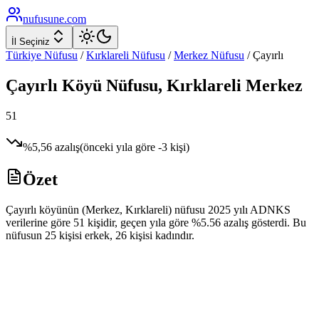
nufusune
.com
İl Seçiniz
Türkiye Nüfusu
/
Kırklareli
Nüfusu
/
Merkez
Nüfusu
/
Çayırlı
Çayırlı
Köyü Nüfusu,
Kırklareli
Merkez
51
%
5,56
azalış
(önceki yıla göre
-3
kişi)
Özet
Çayırlı köyünün (Merkez, Kırklareli) nüfusu 2025 yılı ADNKS
verilerine göre 51 kişidir, geçen yıla göre %5.56 azalış gösterdi. Bu
nüfusun 25 kişisi erkek, 26 kişisi kadındır.