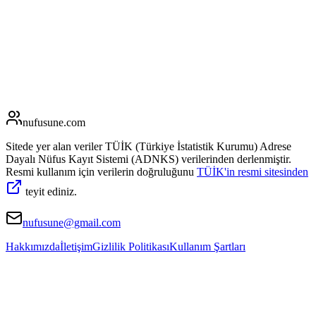
nufusune
.com
Sitede yer alan veriler TÜİK (Türkiye İstatistik Kurumu) Adrese
Dayalı Nüfus Kayıt Sistemi (ADNKS) verilerinden derlenmiştir.
Resmi kullanım için verilerin doğruluğunu
TÜİK'in resmi sitesinden
teyit ediniz.
nufusune@gmail.com
Hakkımızda
İletişim
Gizlilik Politikası
Kullanım Şartları