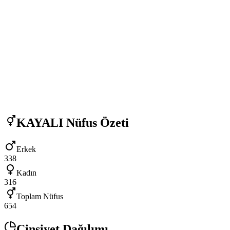
KAYALI
Nüfus Özeti
Erkek
338
Kadın
316
Toplam Nüfus
654
Cinsiyet Dağılımı