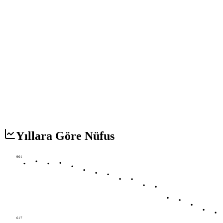
Yıllara Göre Nüfus
901
617