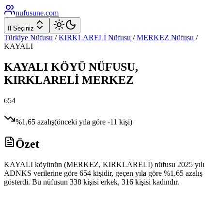
nufusune
.com
İl Seçiniz
Türkiye Nüfusu
/
KIRKLARELİ
Nüfusu
/
MERKEZ
Nüfusu
/
KAYALI
KAYALI
KÖYÜ NÜFUSU,
KIRKLARELİ
MERKEZ
654
%
1,65
azalış
(önceki yıla göre
-11
kişi)
Özet
KAYALI köyünün (MERKEZ, KIRKLARELİ) nüfusu 2025 yılı
ADNKS verilerine göre 654 kişidir, geçen yıla göre %1.65 azalış
gösterdi. Bu nüfusun 338 kişisi erkek, 316 kişisi kadındır.