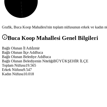
Grafik,
Buca Koop
Mahallesi'nin toplam nüfusunun erkek ve kadın nüf
Buca Koop
Mahallesi Genel Bilgileri
Bağlı Olunan İl Adı
İzmir
Bağlı Olunan İlçe Adı
Buca
Bağlı Olunan Belediye Adı
Buca
Bağlı Olunan Belediyenin Niteliği
BÜYÜKŞEHİR İLÇE
Toplam Nüfusu
19.565
Erkek Nüfusu
9.547
Kadın Nüfusu
10.018