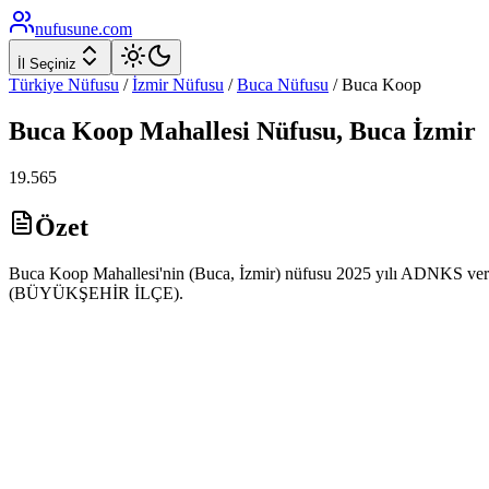
nufusune
.com
İl Seçiniz
Türkiye Nüfusu
/
İzmir
Nüfusu
/
Buca
Nüfusu
/
Buca Koop
Buca Koop
Mahallesi Nüfusu,
Buca
İzmir
19.565
Özet
Buca Koop Mahallesi'nin (Buca, İzmir) nüfusu 2025 yılı ADNKS verile
(BÜYÜKŞEHİR İLÇE).