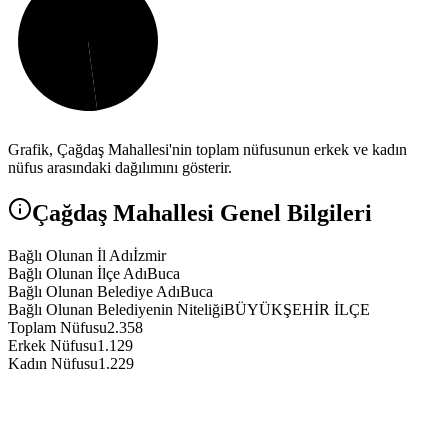
Grafik,
Çağdaş
Mahallesi'nin toplam nüfusunun erkek ve kadın
nüfus arasındaki dağılımını gösterir.
Çağdaş
Mahallesi Genel Bilgileri
Bağlı Olunan İl Adı
İzmir
Bağlı Olunan İlçe Adı
Buca
Bağlı Olunan Belediye Adı
Buca
Bağlı Olunan Belediyenin Niteliği
BÜYÜKŞEHİR İLÇE
Toplam Nüfusu
2.358
Erkek Nüfusu
1.129
Kadın Nüfusu
1.229