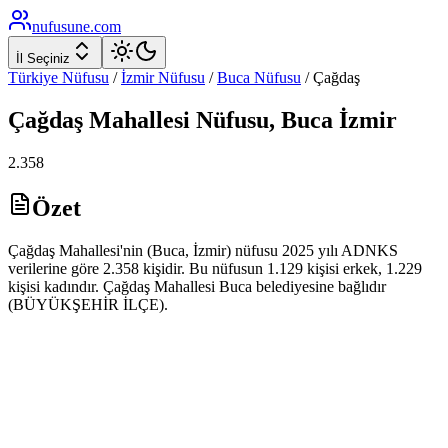
nufusune
.com
İl Seçiniz
Türkiye Nüfusu
/
İzmir
Nüfusu
/
Buca
Nüfusu
/
Çağdaş
Çağdaş
Mahallesi Nüfusu,
Buca
İzmir
2.358
Özet
Çağdaş Mahallesi'nin (Buca, İzmir) nüfusu 2025 yılı ADNKS
verilerine göre 2.358 kişidir. Bu nüfusun 1.129 kişisi erkek, 1.229
kişisi kadındır. Çağdaş Mahallesi Buca belediyesine bağlıdır
(BÜYÜKŞEHİR İLÇE).