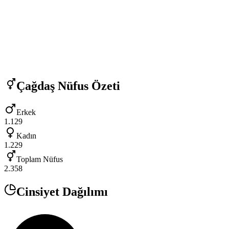
Çağdaş
Nüfus Özeti
Erkek
1.129
Kadın
1.229
Toplam Nüfus
2.358
Cinsiyet Dağılımı