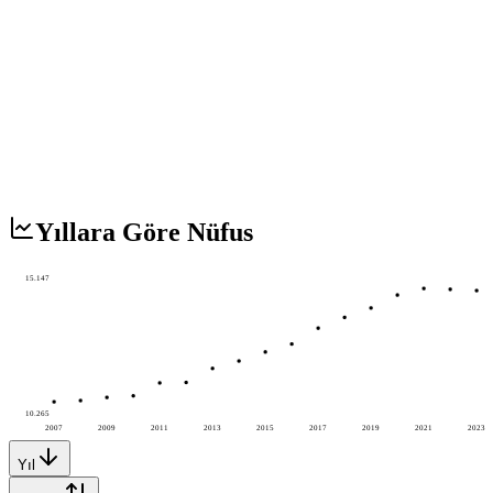
Yıllara Göre Nüfus
15.147
10.265
2007
2009
2011
2013
2015
2017
2019
2021
2023
Yıl