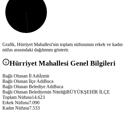
Grafik,
Hürriyet
Mahallesi'nin toplam nüfusunun erkek ve kadın
nüfus arasındaki dağılımını gösterir.
Hürriyet
Mahallesi Genel Bilgileri
Bağlı Olunan İl Adı
İzmir
Bağlı Olunan İlçe Adı
Buca
Bağlı Olunan Belediye Adı
Buca
Bağlı Olunan Belediyenin Niteliği
BÜYÜKŞEHİR İLÇE
Toplam Nüfusu
14.623
Erkek Nüfusu
7.090
Kadın Nüfusu
7.533