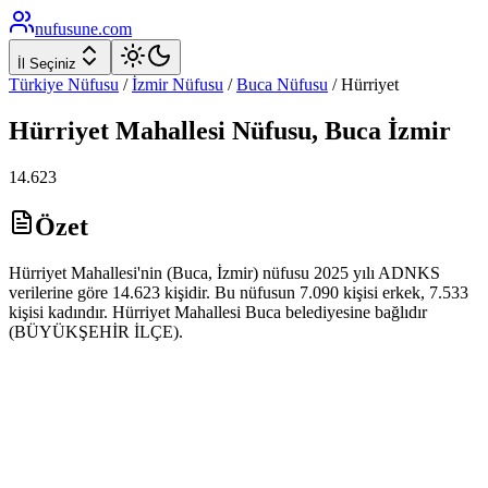
nufusune
.com
İl Seçiniz
Türkiye Nüfusu
/
İzmir
Nüfusu
/
Buca
Nüfusu
/
Hürriyet
Hürriyet
Mahallesi Nüfusu,
Buca
İzmir
14.623
Özet
Hürriyet Mahallesi'nin (Buca, İzmir) nüfusu 2025 yılı ADNKS
verilerine göre 14.623 kişidir. Bu nüfusun 7.090 kişisi erkek, 7.533
kişisi kadındır. Hürriyet Mahallesi Buca belediyesine bağlıdır
(BÜYÜKŞEHİR İLÇE).