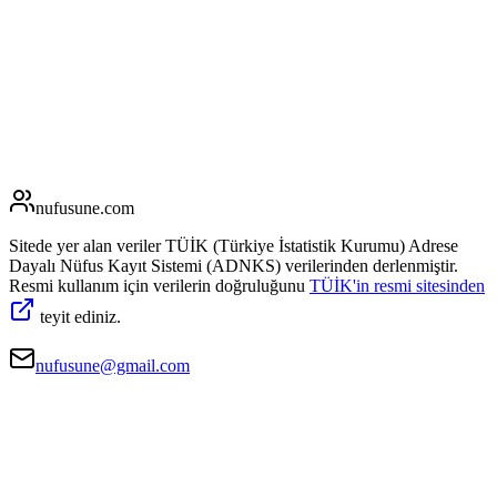
nufusune
.com
Sitede yer alan veriler TÜİK (Türkiye İstatistik Kurumu) Adrese
Dayalı Nüfus Kayıt Sistemi (ADNKS) verilerinden derlenmiştir.
Resmi kullanım için verilerin doğruluğunu
TÜİK'in resmi sitesinden
teyit ediniz.
nufusune@gmail.com