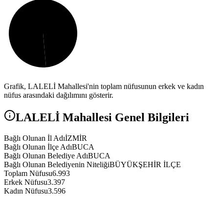
Grafik,
LALELİ
Mahallesi'nin toplam nüfusunun erkek ve kadın
nüfus arasındaki dağılımını gösterir.
LALELİ
Mahallesi Genel Bilgileri
Bağlı Olunan İl Adı
İZMİR
Bağlı Olunan İlçe Adı
BUCA
Bağlı Olunan Belediye Adı
BUCA
Bağlı Olunan Belediyenin Niteliği
BÜYÜKŞEHİR İLÇE
Toplam Nüfusu
6.993
Erkek Nüfusu
3.397
Kadın Nüfusu
3.596