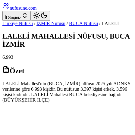
nufusune
.com
İl Seçiniz
Türkiye Nüfusu
/
İZMİR
Nüfusu
/
BUCA
Nüfusu
/
LALELİ
LALELİ
MAHALLESİ NÜFUSU,
BUCA
İZMİR
6.993
Özet
LALELİ Mahallesi'nin (BUCA, İZMİR) nüfusu 2025 yılı ADNKS
verilerine göre 6.993 kişidir. Bu nüfusun 3.397 kişisi erkek, 3.596
kişisi kadındır. LALELİ Mahallesi BUCA belediyesine bağlıdır
(BÜYÜKŞEHİR İLÇE).