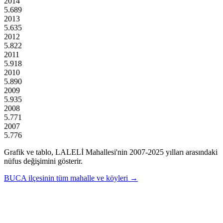
2014
5.689
2013
5.635
2012
5.822
2011
5.918
2010
5.890
2009
5.935
2008
5.771
2007
5.776
Grafik ve tablo,
LALELİ
Mahallesi'nin
2007
-
2025
yılları arasındaki
nüfus değişimini gösterir.
BUCA
ilçesinin tüm mahalle ve köyleri →