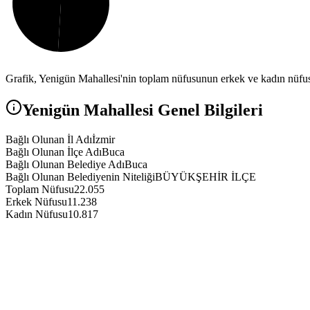
Grafik,
Yenigün
Mahallesi'nin toplam nüfusunun erkek ve kadın nüfus 
Yenigün
Mahallesi Genel Bilgileri
Bağlı Olunan İl Adı
İzmir
Bağlı Olunan İlçe Adı
Buca
Bağlı Olunan Belediye Adı
Buca
Bağlı Olunan Belediyenin Niteliği
BÜYÜKŞEHİR İLÇE
Toplam Nüfusu
22.055
Erkek Nüfusu
11.238
Kadın Nüfusu
10.817