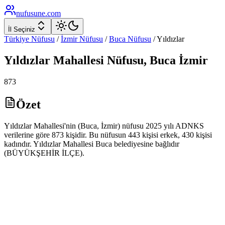
nufusune
.com
İl Seçiniz
Türkiye Nüfusu
/
İzmir
Nüfusu
/
Buca
Nüfusu
/
Yıldızlar
Yıldızlar
Mahallesi Nüfusu,
Buca
İzmir
873
Özet
Yıldızlar Mahallesi'nin (Buca, İzmir) nüfusu 2025 yılı ADNKS
verilerine göre 873 kişidir. Bu nüfusun 443 kişisi erkek, 430 kişisi
kadındır. Yıldızlar Mahallesi Buca belediyesine bağlıdır
(BÜYÜKŞEHİR İLÇE).