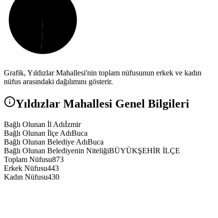
Grafik,
Yıldızlar
Mahallesi'nin toplam nüfusunun erkek ve kadın
nüfus arasındaki dağılımını gösterir.
Yıldızlar
Mahallesi Genel Bilgileri
Bağlı Olunan İl Adı
İzmir
Bağlı Olunan İlçe Adı
Buca
Bağlı Olunan Belediye Adı
Buca
Bağlı Olunan Belediyenin Niteliği
BÜYÜKŞEHİR İLÇE
Toplam Nüfusu
873
Erkek Nüfusu
443
Kadın Nüfusu
430