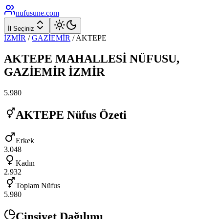
nufusune
.com
İl Seçiniz
İZMİR
/
GAZİEMİR
/
AKTEPE
AKTEPE
MAHALLESİ NÜFUSU,
GAZİEMİR
İZMİR
5.980
AKTEPE
Nüfus Özeti
Erkek
3.048
Kadın
2.932
Toplam Nüfus
5.980
Cinsiyet Dağılımı