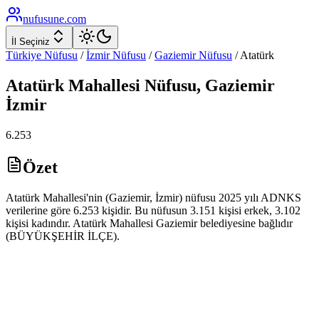
nufusune
.com
İl Seçiniz
Türkiye Nüfusu
/
İzmir
Nüfusu
/
Gaziemir
Nüfusu
/
Atatürk
Atatürk
Mahallesi Nüfusu,
Gaziemir
İzmir
6.253
Özet
Atatürk Mahallesi'nin (Gaziemir, İzmir) nüfusu 2025 yılı ADNKS
verilerine göre 6.253 kişidir. Bu nüfusun 3.151 kişisi erkek, 3.102
kişisi kadındır. Atatürk Mahallesi Gaziemir belediyesine bağlıdır
(BÜYÜKŞEHİR İLÇE).