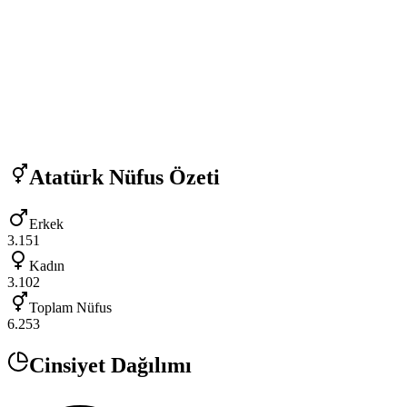
Atatürk
Nüfus Özeti
Erkek
3.151
Kadın
3.102
Toplam Nüfus
6.253
Cinsiyet Dağılımı