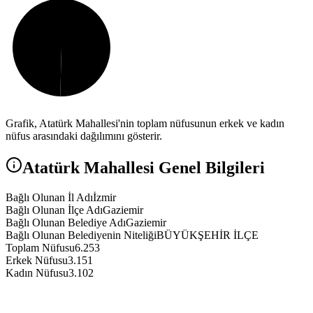
Grafik,
Atatürk
Mahallesi'nin toplam nüfusunun erkek ve kadın
nüfus arasındaki dağılımını gösterir.
Atatürk
Mahallesi Genel Bilgileri
Bağlı Olunan İl Adı
İzmir
Bağlı Olunan İlçe Adı
Gaziemir
Bağlı Olunan Belediye Adı
Gaziemir
Bağlı Olunan Belediyenin Niteliği
BÜYÜKŞEHİR İLÇE
Toplam Nüfusu
6.253
Erkek Nüfusu
3.151
Kadın Nüfusu
3.102