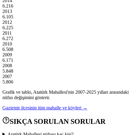
2014
6.216
2013
6.105
2012
6.225
2011
6.272
2010
6.508
2009
6.171
2008
5.848
2007
5.806
Grafik ve tablo,
Atatürk
Mahallesi'nin
2007
-
2025
yılları arasındaki
nüfus değişimini gösterir.
Gaziemir
ilçesinin tüm mahalle ve köyleri →
SIKÇA SORULAN SORULAR
Atatürk Mahallesi nüfusu kaç kişi?