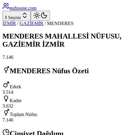
nufusune
.com
İl Seçiniz
İZMİR
/
GAZİEMİR
/
MENDERES
MENDERES
MAHALLESİ NÜFUSU,
GAZİEMİR
İZMİR
7.146
MENDERES
Nüfus Özeti
Erkek
3.514
Kadın
3.632
Toplam Nüfus
7.146
Cinsiyet Dağılımı