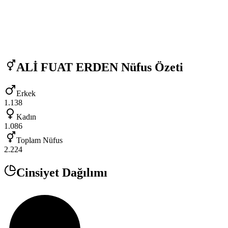
ALİ FUAT ERDEN
Nüfus Özeti
Erkek
1.138
Kadın
1.086
Toplam Nüfus
2.224
Cinsiyet Dağılımı