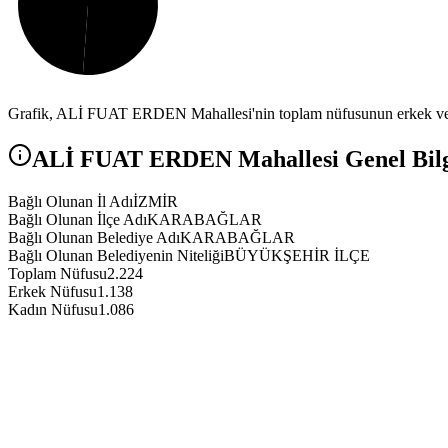
Grafik,
ALİ FUAT ERDEN
Mahallesi'nin toplam nüfusunun erkek ve 
ALİ FUAT ERDEN
Mahallesi Genel Bilg
Bağlı Olunan İl Adı
İZMİR
Bağlı Olunan İlçe Adı
KARABAĞLAR
Bağlı Olunan Belediye Adı
KARABAĞLAR
Bağlı Olunan Belediyenin Niteliği
BÜYÜKŞEHİR İLÇE
Toplam Nüfusu
2.224
Erkek Nüfusu
1.138
Kadın Nüfusu
1.086