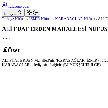
nufusune
.com
İl Seçiniz
Türkiye Nüfusu
/
İZMİR
Nüfusu
/
KARABAĞLAR
Nüfusu
/
ALİ 
ALİ FUAT ERDEN
MAHALLESİ NÜFUS
2.224
Özet
ALİ FUAT ERDEN Mahallesi'nin (KARABAĞLAR, İZMİR) nüfusu 2025 y
KARABAĞLAR belediyesine bağlıdır (BÜYÜKŞEHİR İLÇE).