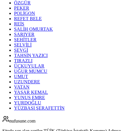
ÖZGÜR
PEKER
POLİGON
REFET BELE
REİS
SALİH OMURTAK
SARIYER
ŞEHİTLER
SELVİLİ
SEVGİ
TAHSİN YAZICI
TIRAZLI
ÜÇKUYULAR
UĞUR MUMCU
UMUT
UZUNDERE
VATAN
YAŞAR KEMAL
YUNUS EMRE
YURDOĞLU
YÜZBAŞI ŞERAFETTİN
nufusune
.com
Sitede yer alan veriler TÜİK (Türkiye İstatistik Kurumu) Adrese