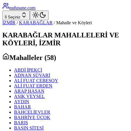
nufusune
.com
İl Seçiniz
İZMİR
/
KARABAĞLAR
/ Mahalle ve Köyleri
KARABAĞLAR
MAHALLELERİ VE
KÖYLERİ,
İZMİR
Mahalleler (
58
)
ABDİ İPEKÇİ
ADNAN SÜVARİ
ALİ FUAT CEBESOY
ALİ FUAT ERDEN
ARAP HASAN
AŞIK VEYSEL
AYDIN
BAHAR
BAHÇELİEVLER
BAHRİYE ÜÇOK
BARIŞ
BASIN SİTESİ