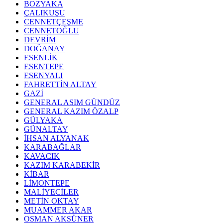
BOZYAKA
ÇALIKUŞU
CENNETÇEŞME
CENNETOĞLU
DEVRİM
DOĞANAY
ESENLİK
ESENTEPE
ESENYALI
FAHRETTİN ALTAY
GAZİ
GENERAL ASIM GÜNDÜZ
GENERAL KAZIM ÖZALP
GÜLYAKA
GÜNALTAY
İHSAN ALYANAK
KARABAĞLAR
KAVACIK
KAZIM KARABEKİR
KİBAR
LİMONTEPE
MALİYECİLER
METİN OKTAY
MUAMMER AKAR
OSMAN AKSÜNER