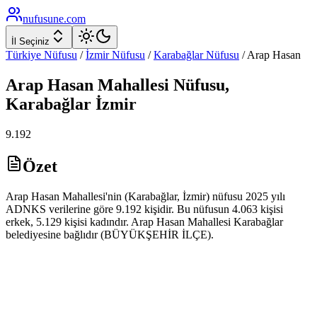
nufusune
.com
İl Seçiniz
Türkiye Nüfusu
/
İzmir
Nüfusu
/
Karabağlar
Nüfusu
/
Arap Hasan
Arap Hasan
Mahallesi Nüfusu,
Karabağlar
İzmir
9.192
Özet
Arap Hasan Mahallesi'nin (Karabağlar, İzmir) nüfusu 2025 yılı
ADNKS verilerine göre 9.192 kişidir. Bu nüfusun 4.063 kişisi
erkek, 5.129 kişisi kadındır. Arap Hasan Mahallesi Karabağlar
belediyesine bağlıdır (BÜYÜKŞEHİR İLÇE).