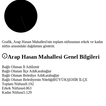
Grafik,
Arap Hasan
Mahallesi'nin toplam nüfusunun erkek ve kadın
nüfus arasındaki dağılımını gösterir.
Arap Hasan
Mahallesi Genel Bilgileri
Bağlı Olunan İl Adı
İzmir
Bağlı Olunan İlçe Adı
Karabağlar
Bağlı Olunan Belediye Adı
Karabağlar
Bağlı Olunan Belediyenin Niteliği
BÜYÜKŞEHİR İLÇE
Toplam Nüfusu
9.192
Erkek Nüfusu
4.063
Kadın Nüfusu
5.129