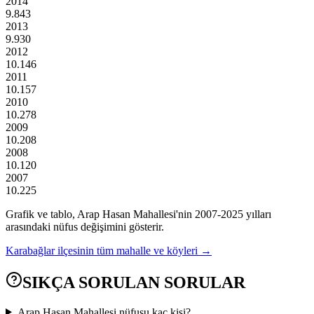
2014
9.843
2013
9.930
2012
10.146
2011
10.157
2010
10.278
2009
10.208
2008
10.120
2007
10.225
Grafik ve tablo,
Arap Hasan
Mahallesi'nin
2007
-
2025
yılları
arasındaki nüfus değişimini gösterir.
Karabağlar
ilçesinin tüm mahalle ve köyleri →
SIKÇA SORULAN SORULAR
Arap Hasan Mahallesi nüfusu kaç kişi?