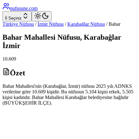
nufusune
.com
İl Seçiniz
Türkiye Nüfusu
/
İzmir
Nüfusu
/
Karabağlar
Nüfusu
/
Bahar
Bahar
Mahallesi Nüfusu,
Karabağlar
İzmir
10.609
Özet
Bahar Mahallesi'nin (Karabağlar, İzmir) nüfusu 2025 yılı ADNKS
verilerine göre 10.609 kişidir. Bu nüfusun 5.104 kişisi erkek, 5.505
kişisi kadındır. Bahar Mahallesi Karabağlar belediyesine bağlıdır
(BÜYÜKŞEHİR İLÇE).