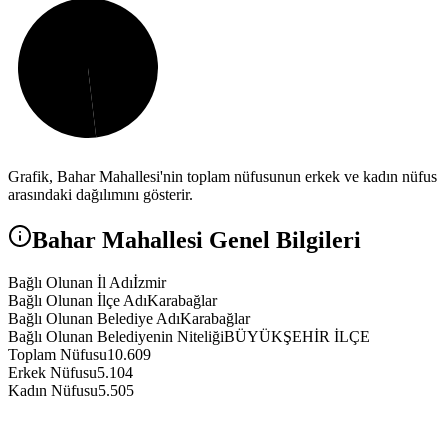
Grafik,
Bahar
Mahallesi'nin toplam nüfusunun erkek ve kadın nüfus
arasındaki dağılımını gösterir.
Bahar
Mahallesi Genel Bilgileri
Bağlı Olunan İl Adı
İzmir
Bağlı Olunan İlçe Adı
Karabağlar
Bağlı Olunan Belediye Adı
Karabağlar
Bağlı Olunan Belediyenin Niteliği
BÜYÜKŞEHİR İLÇE
Toplam Nüfusu
10.609
Erkek Nüfusu
5.104
Kadın Nüfusu
5.505