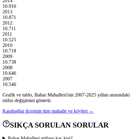
2014
10.916
2013
10.871
2012
10.711
2011
10.525
2010
10.718
2009
10.738
2008
10.646
2007
10.546
Grafik ve tablo,
Bahar
Mahallesi'nin
2007
-
2025
yılları arasındaki
nüfus değişimini gösterir.
Karabağlar
ilçesinin tüm mahalle ve köyleri →
SIKÇA SORULAN SORULAR
Bahar Mahallesi nüfusu kaç kişi?