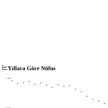
Yıllara Göre Nüfus
17.464
15.538