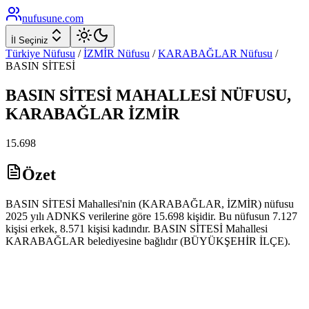
nufusune
.com
İl Seçiniz
Türkiye Nüfusu
/
İZMİR
Nüfusu
/
KARABAĞLAR
Nüfusu
/
BASIN SİTESİ
BASIN SİTESİ
MAHALLESİ NÜFUSU,
KARABAĞLAR
İZMİR
15.698
Özet
BASIN SİTESİ Mahallesi'nin (KARABAĞLAR, İZMİR) nüfusu
2025 yılı ADNKS verilerine göre 15.698 kişidir. Bu nüfusun 7.127
kişisi erkek, 8.571 kişisi kadındır. BASIN SİTESİ Mahallesi
KARABAĞLAR belediyesine bağlıdır (BÜYÜKŞEHİR İLÇE).