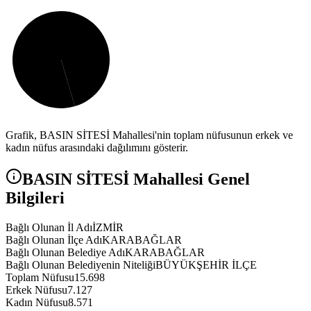
Grafik,
BASIN SİTESİ
Mahallesi'nin toplam nüfusunun erkek ve
kadın nüfus arasındaki dağılımını gösterir.
BASIN SİTESİ
Mahallesi Genel
Bilgileri
Bağlı Olunan İl Adı
İZMİR
Bağlı Olunan İlçe Adı
KARABAĞLAR
Bağlı Olunan Belediye Adı
KARABAĞLAR
Bağlı Olunan Belediyenin Niteliği
BÜYÜKŞEHİR İLÇE
Toplam Nüfusu
15.698
Erkek Nüfusu
7.127
Kadın Nüfusu
8.571