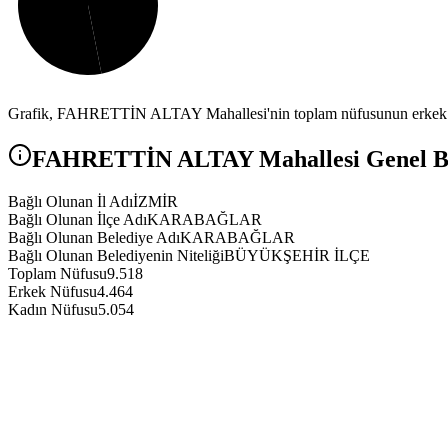
Grafik,
FAHRETTİN ALTAY
Mahallesi'nin toplam nüfusunun erkek v
FAHRETTİN ALTAY
Mahallesi Genel Bi
Bağlı Olunan İl Adı
İZMİR
Bağlı Olunan İlçe Adı
KARABAĞLAR
Bağlı Olunan Belediye Adı
KARABAĞLAR
Bağlı Olunan Belediyenin Niteliği
BÜYÜKŞEHİR İLÇE
Toplam Nüfusu
9.518
Erkek Nüfusu
4.464
Kadın Nüfusu
5.054