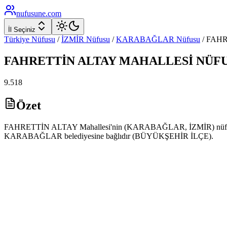
nufusune
.com
İl Seçiniz
Türkiye Nüfusu
/
İZMİR
Nüfusu
/
KARABAĞLAR
Nüfusu
/
FAHR
FAHRETTİN ALTAY
MAHALLESİ NÜF
9.518
Özet
FAHRETTİN ALTAY Mahallesi'nin (KARABAĞLAR, İZMİR) nüfusu 2025
KARABAĞLAR belediyesine bağlıdır (BÜYÜKŞEHİR İLÇE).