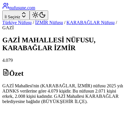
nufusune
.com
İl Seçiniz
Türkiye Nüfusu
/
İZMİR
Nüfusu
/
KARABAĞLAR
Nüfusu
/
GAZİ
GAZİ
MAHALLESİ NÜFUSU,
KARABAĞLAR
İZMİR
4.079
Özet
GAZİ Mahallesi'nin (KARABAĞLAR, İZMİR) nüfusu 2025 yılı
ADNKS verilerine göre 4.079 kişidir. Bu nüfusun 2.071 kişisi
erkek, 2.008 kişisi kadındır. GAZİ Mahallesi KARABAĞLAR
belediyesine bağlıdır (BÜYÜKŞEHİR İLÇE).