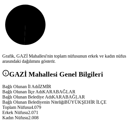
Grafik,
GAZİ
Mahallesi'nin toplam nüfusunun erkek ve kadın nüfus
arasındaki dağılımını gösterir.
GAZİ
Mahallesi Genel Bilgileri
Bağlı Olunan İl Adı
İZMİR
Bağlı Olunan İlçe Adı
KARABAĞLAR
Bağlı Olunan Belediye Adı
KARABAĞLAR
Bağlı Olunan Belediyenin Niteliği
BÜYÜKŞEHİR İLÇE
Toplam Nüfusu
4.079
Erkek Nüfusu
2.071
Kadın Nüfusu
2.008