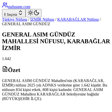
nufusune
.com
İl Seçiniz
Türkiye Nüfusu
/
İZMİR
Nüfusu
/
KARABAĞLAR
Nüfusu
/
GENERAL ASIM GÜNDÜZ
GENERAL ASIM GÜNDÜZ
MAHALLESİ NÜFUSU,
KARABAĞLAR
İZMİR
1.642
Özet
GENERAL ASIM GÜNDÜZ Mahallesi'nin (KARABAĞLAR,
İZMİR) nüfusu 2025 yılı ADNKS verilerine göre 1.642 kişidir. Bu
nüfusun 834 kişisi erkek, 808 kişisi kadındır. GENERAL ASIM
GÜNDÜZ Mahallesi KARABAĞLAR belediyesine bağlıdır
(BÜYÜKŞEHİR İLÇE).