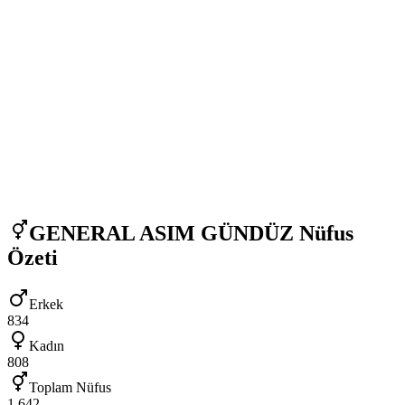
GENERAL ASIM GÜNDÜZ
Nüfus
Özeti
Erkek
834
Kadın
808
Toplam Nüfus
1.642