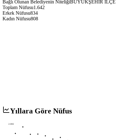
Bağlı Olunan Belediyenin Niteliği
BÜYÜKŞEHİR İLÇE
Toplam Nüfusu
1.642
Erkek Nüfusu
834
Kadın Nüfusu
808
Yıllara Göre Nüfus
2.082