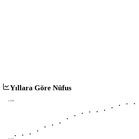
Yıllara Göre Nüfus
5.278
3.227