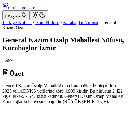
nufusune
.com
İl Seçiniz
Türkiye Nüfusu
/
İzmir
Nüfusu
/
Karabağlar
Nüfusu
/
General
Kazım Özalp
General Kazım Özalp
Mahallesi Nüfusu,
Karabağlar
İzmir
4.999
Özet
General Kazım Özalp Mahallesi'nin (Karabağlar, İzmir) nüfusu
2025 yılı ADNKS verilerine göre 4.999 kişidir. Bu nüfusun 2.422
kişisi erkek, 2.577 kişisi kadındır. General Kazım Özalp Mahallesi
Karabağlar belediyesine bağlıdır (BÜYÜKŞEHİR İLÇE).