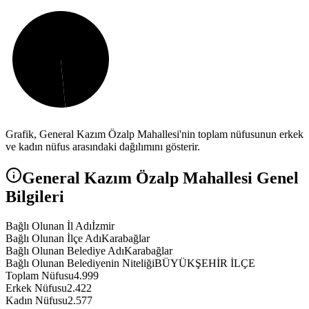
Grafik,
General Kazım Özalp
Mahallesi'nin toplam nüfusunun erkek
ve kadın nüfus arasındaki dağılımını gösterir.
General Kazım Özalp
Mahallesi Genel
Bilgileri
Bağlı Olunan İl Adı
İzmir
Bağlı Olunan İlçe Adı
Karabağlar
Bağlı Olunan Belediye Adı
Karabağlar
Bağlı Olunan Belediyenin Niteliği
BÜYÜKŞEHİR İLÇE
Toplam Nüfusu
4.999
Erkek Nüfusu
2.422
Kadın Nüfusu
2.577