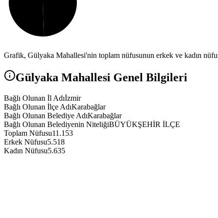
Grafik,
Gülyaka
Mahallesi'nin toplam nüfusunun erkek ve kadın nüfus 
Gülyaka
Mahallesi Genel Bilgileri
Bağlı Olunan İl Adı
İzmir
Bağlı Olunan İlçe Adı
Karabağlar
Bağlı Olunan Belediye Adı
Karabağlar
Bağlı Olunan Belediyenin Niteliği
BÜYÜKŞEHİR İLÇE
Toplam Nüfusu
11.153
Erkek Nüfusu
5.518
Kadın Nüfusu
5.635