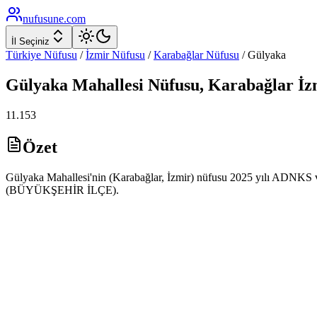
nufusune
.com
İl Seçiniz
Türkiye Nüfusu
/
İzmir
Nüfusu
/
Karabağlar
Nüfusu
/
Gülyaka
Gülyaka
Mahallesi Nüfusu,
Karabağlar
İz
11.153
Özet
Gülyaka Mahallesi'nin (Karabağlar, İzmir) nüfusu 2025 yılı ADNKS ver
(BÜYÜKŞEHİR İLÇE).