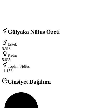
Gülyaka
Nüfus Özeti
Erkek
5.518
Kadın
5.635
Toplam Nüfus
11.153
Cinsiyet Dağılımı