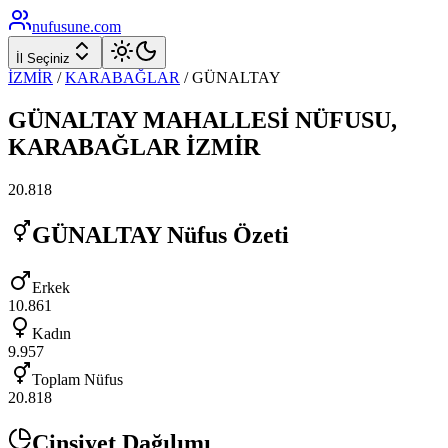
nufusune
.com
İl Seçiniz
İZMİR
/
KARABAĞLAR
/
GÜNALTAY
GÜNALTAY
MAHALLESİ NÜFUSU,
KARABAĞLAR
İZMİR
20.818
GÜNALTAY
Nüfus Özeti
Erkek
10.861
Kadın
9.957
Toplam Nüfus
20.818
Cinsiyet Dağılımı