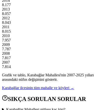
2014
8.177
2013
8.057
2012
8.043
2011
8.015
2010
7.957
2009
7.787
2008
7.817
2007
7.814
Grafik ve tablo,
Karabağlar
Mahallesi'nin
2007
-
2025
yılları
arasındaki nüfus değişimini gösterir.
Karabağlar
ilçesinin tüm mahalle ve köyleri →
SIKÇA SORULAN SORULAR
Karabağlar Mahallesi nüfusu kaç kişi?