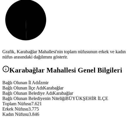
Grafik,
Karabağlar
Mahallesi'nin toplam nüfusunun erkek ve kadın
nüfus arasındaki dağılımını gösterir.
Karabağlar
Mahallesi Genel Bilgileri
Bağlı Olunan İl Adı
İzmir
Bağlı Olunan İlçe Adı
Karabağlar
Bağlı Olunan Belediye Adı
Karabağlar
Bağlı Olunan Belediyenin Niteliği
BÜYÜKŞEHİR İLÇE
Toplam Nüfusu
7.621
Erkek Nüfusu
3.775
Kadın Nüfusu
3.846