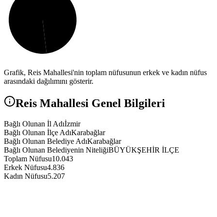
Grafik,
Reis
Mahallesi'nin toplam nüfusunun erkek ve kadın nüfus
arasındaki dağılımını gösterir.
Reis
Mahallesi Genel Bilgileri
Bağlı Olunan İl Adı
İzmir
Bağlı Olunan İlçe Adı
Karabağlar
Bağlı Olunan Belediye Adı
Karabağlar
Bağlı Olunan Belediyenin Niteliği
BÜYÜKŞEHİR İLÇE
Toplam Nüfusu
10.043
Erkek Nüfusu
4.836
Kadın Nüfusu
5.207