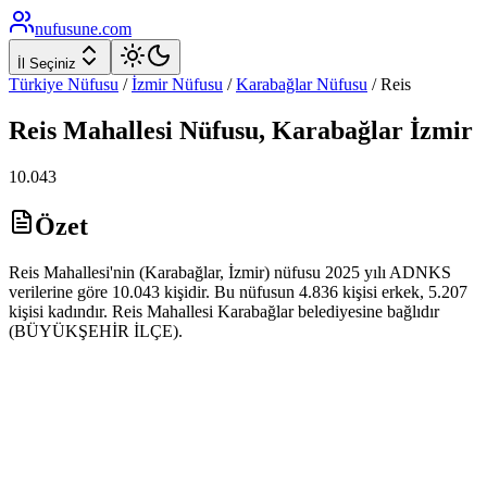
nufusune
.com
İl Seçiniz
Türkiye Nüfusu
/
İzmir
Nüfusu
/
Karabağlar
Nüfusu
/
Reis
Reis
Mahallesi Nüfusu,
Karabağlar
İzmir
10.043
Özet
Reis Mahallesi'nin (Karabağlar, İzmir) nüfusu 2025 yılı ADNKS
verilerine göre 10.043 kişidir. Bu nüfusun 4.836 kişisi erkek, 5.207
kişisi kadındır. Reis Mahallesi Karabağlar belediyesine bağlıdır
(BÜYÜKŞEHİR İLÇE).