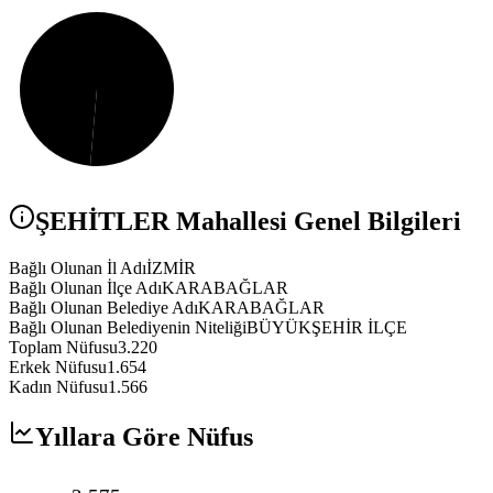
ŞEHİTLER
Mahallesi Genel Bilgileri
Bağlı Olunan İl Adı
İZMİR
Bağlı Olunan İlçe Adı
KARABAĞLAR
Bağlı Olunan Belediye Adı
KARABAĞLAR
Bağlı Olunan Belediyenin Niteliği
BÜYÜKŞEHİR İLÇE
Toplam Nüfusu
3.220
Erkek Nüfusu
1.654
Kadın Nüfusu
1.566
Yıllara Göre Nüfus