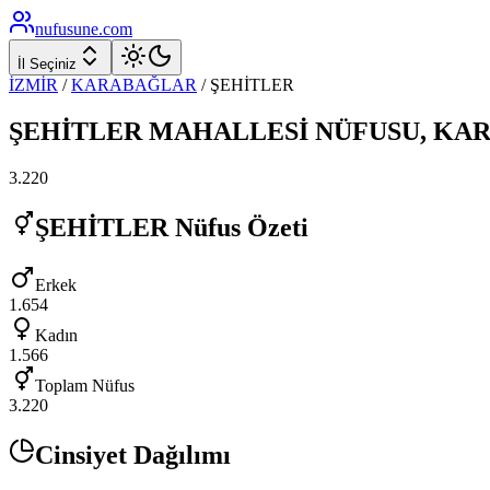
nufusune
.com
İl Seçiniz
İZMİR
/
KARABAĞLAR
/
ŞEHİTLER
ŞEHİTLER
MAHALLESİ NÜFUSU,
KAR
3.220
ŞEHİTLER
Nüfus Özeti
Erkek
1.654
Kadın
1.566
Toplam Nüfus
3.220
Cinsiyet Dağılımı