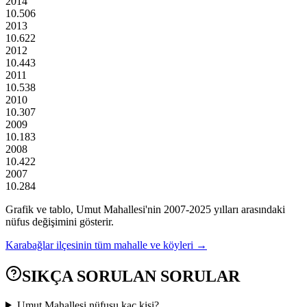
2014
10.506
2013
10.622
2012
10.443
2011
10.538
2010
10.307
2009
10.183
2008
10.422
2007
10.284
Grafik ve tablo,
Umut
Mahallesi'nin
2007
-
2025
yılları arasındaki
nüfus değişimini gösterir.
Karabağlar
ilçesinin tüm mahalle ve köyleri →
SIKÇA SORULAN SORULAR
Umut Mahallesi nüfusu kaç kişi?