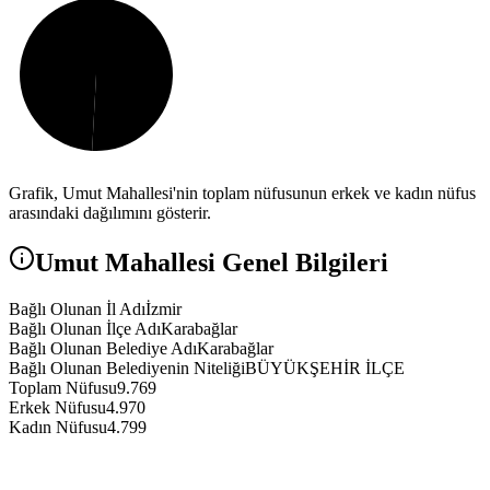
Grafik,
Umut
Mahallesi'nin toplam nüfusunun erkek ve kadın nüfus
arasındaki dağılımını gösterir.
Umut
Mahallesi Genel Bilgileri
Bağlı Olunan İl Adı
İzmir
Bağlı Olunan İlçe Adı
Karabağlar
Bağlı Olunan Belediye Adı
Karabağlar
Bağlı Olunan Belediyenin Niteliği
BÜYÜKŞEHİR İLÇE
Toplam Nüfusu
9.769
Erkek Nüfusu
4.970
Kadın Nüfusu
4.799