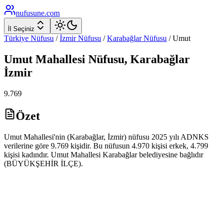
nufusune
.com
İl Seçiniz
Türkiye Nüfusu
/
İzmir
Nüfusu
/
Karabağlar
Nüfusu
/
Umut
Umut
Mahallesi Nüfusu,
Karabağlar
İzmir
9.769
Özet
Umut Mahallesi'nin (Karabağlar, İzmir) nüfusu 2025 yılı ADNKS
verilerine göre 9.769 kişidir. Bu nüfusun 4.970 kişisi erkek, 4.799
kişisi kadındır. Umut Mahallesi Karabağlar belediyesine bağlıdır
(BÜYÜKŞEHİR İLÇE).