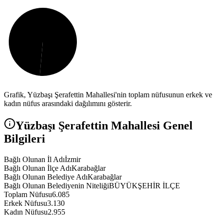
Grafik,
Yüzbaşı Şerafettin
Mahallesi'nin toplam nüfusunun erkek ve
kadın nüfus arasındaki dağılımını gösterir.
Yüzbaşı Şerafettin
Mahallesi Genel
Bilgileri
Bağlı Olunan İl Adı
İzmir
Bağlı Olunan İlçe Adı
Karabağlar
Bağlı Olunan Belediye Adı
Karabağlar
Bağlı Olunan Belediyenin Niteliği
BÜYÜKŞEHİR İLÇE
Toplam Nüfusu
6.085
Erkek Nüfusu
3.130
Kadın Nüfusu
2.955