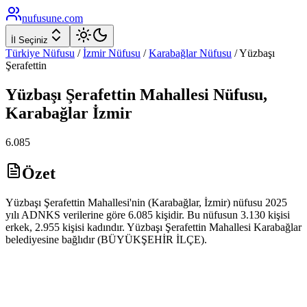
nufusune
.com
İl Seçiniz
Türkiye Nüfusu
/
İzmir
Nüfusu
/
Karabağlar
Nüfusu
/
Yüzbaşı
Şerafettin
Yüzbaşı Şerafettin
Mahallesi Nüfusu,
Karabağlar
İzmir
6.085
Özet
Yüzbaşı Şerafettin Mahallesi'nin (Karabağlar, İzmir) nüfusu 2025
yılı ADNKS verilerine göre 6.085 kişidir. Bu nüfusun 3.130 kişisi
erkek, 2.955 kişisi kadındır. Yüzbaşı Şerafettin Mahallesi Karabağlar
belediyesine bağlıdır (BÜYÜKŞEHİR İLÇE).