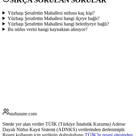
Yüzbaşı Şerafettin Mahallesi nüfusu kaç kişi?
Yüzbaşı Şerafettin Mahallesi hangi ilçeye bağlı?
Yüzbaşı Şerafettin Mahallesi hangi belediyeye bağlı?
Bu nüfus verisi hangi kaynaktan alınıyor?
nufusune
.com
Sitede yer alan veriler TÜİK (Türkiye İstatistik Kurumu) Adrese
Dayalı Nüfus Kayıt Sistemi (ADNKS) verilerinden derlenmiştir.
Resmi kullanım için verilerin doğruluğunu
TÜİK'in resmi sitesinden