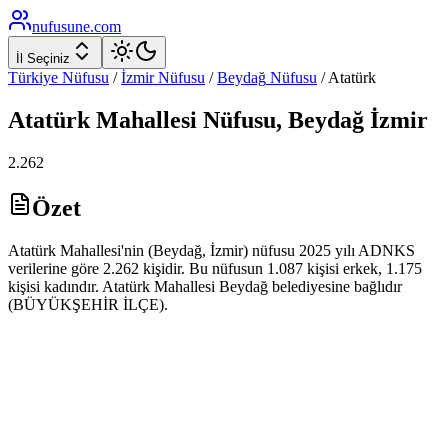
nufusune
.com
İl Seçiniz
Türkiye Nüfusu
/
İzmir
Nüfusu
/
Beydağ
Nüfusu
/
Atatürk
Atatürk
Mahallesi Nüfusu,
Beydağ
İzmir
2.262
Özet
Atatürk Mahallesi'nin (Beydağ, İzmir) nüfusu 2025 yılı ADNKS
verilerine göre 2.262 kişidir. Bu nüfusun 1.087 kişisi erkek, 1.175
kişisi kadındır. Atatürk Mahallesi Beydağ belediyesine bağlıdır
(BÜYÜKŞEHİR İLÇE).