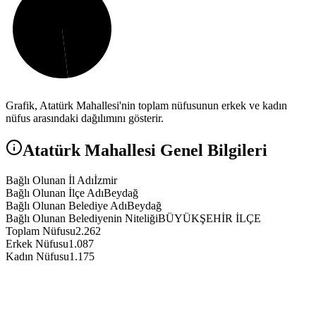
Grafik,
Atatürk
Mahallesi'nin toplam nüfusunun erkek ve kadın
nüfus arasındaki dağılımını gösterir.
Atatürk
Mahallesi Genel Bilgileri
Bağlı Olunan İl Adı
İzmir
Bağlı Olunan İlçe Adı
Beydağ
Bağlı Olunan Belediye Adı
Beydağ
Bağlı Olunan Belediyenin Niteliği
BÜYÜKŞEHİR İLÇE
Toplam Nüfusu
2.262
Erkek Nüfusu
1.087
Kadın Nüfusu
1.175