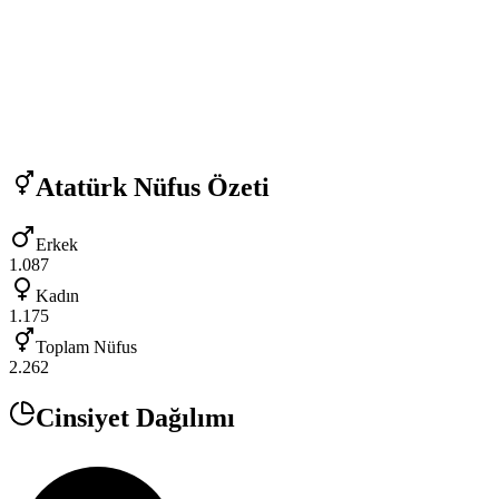
Atatürk
Nüfus Özeti
Erkek
1.087
Kadın
1.175
Toplam Nüfus
2.262
Cinsiyet Dağılımı