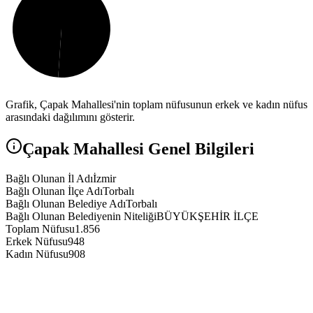
Grafik,
Çapak
Mahallesi'nin toplam nüfusunun erkek ve kadın nüfus
arasındaki dağılımını gösterir.
Çapak
Mahallesi Genel Bilgileri
Bağlı Olunan İl Adı
İzmir
Bağlı Olunan İlçe Adı
Torbalı
Bağlı Olunan Belediye Adı
Torbalı
Bağlı Olunan Belediyenin Niteliği
BÜYÜKŞEHİR İLÇE
Toplam Nüfusu
1.856
Erkek Nüfusu
948
Kadın Nüfusu
908