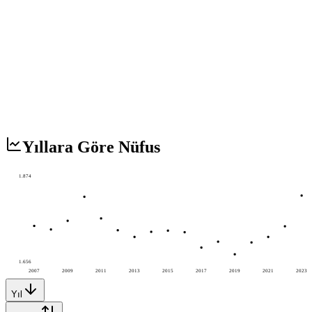
Yıllara Göre Nüfus
1.874
1.656
2007
2009
2011
2013
2015
2017
2019
2021
2023
Yıl