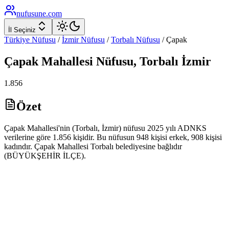
nufusune
.com
İl Seçiniz
Türkiye Nüfusu
/
İzmir
Nüfusu
/
Torbalı
Nüfusu
/
Çapak
Çapak
Mahallesi Nüfusu,
Torbalı
İzmir
1.856
Özet
Çapak Mahallesi'nin (Torbalı, İzmir) nüfusu 2025 yılı ADNKS
verilerine göre 1.856 kişidir. Bu nüfusun 948 kişisi erkek, 908 kişisi
kadındır. Çapak Mahallesi Torbalı belediyesine bağlıdır
(BÜYÜKŞEHİR İLÇE).