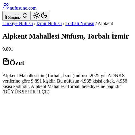
nufusune
.com
İl Seçiniz
Türkiye Nüfusu
/
İzmir
Nüfusu
/
Torbalı
Nüfusu
/
Alpkent
Alpkent
Mahallesi Nüfusu,
Torbalı
İzmir
9.891
Özet
Alpkent Mahallesi'nin (Torbalı, İzmir) nüfusu 2025 yılı ADNKS
verilerine göre 9.891 kişidir. Bu nüfusun 4.935 kişisi erkek, 4.956
kişisi kadındır. Alpkent Mahallesi Torbalı belediyesine bağlıdır
(BÜYÜKŞEHİR İLÇE).