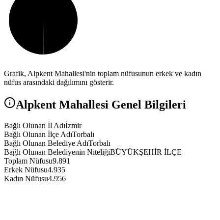
Grafik,
Alpkent
Mahallesi'nin toplam nüfusunun erkek ve kadın
nüfus arasındaki dağılımını gösterir.
Alpkent
Mahallesi Genel Bilgileri
Bağlı Olunan İl Adı
İzmir
Bağlı Olunan İlçe Adı
Torbalı
Bağlı Olunan Belediye Adı
Torbalı
Bağlı Olunan Belediyenin Niteliği
BÜYÜKŞEHİR İLÇE
Toplam Nüfusu
9.891
Erkek Nüfusu
4.935
Kadın Nüfusu
4.956