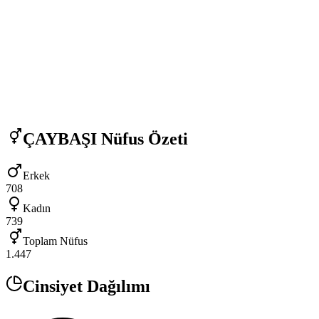
ÇAYBAŞI
Nüfus Özeti
Erkek
708
Kadın
739
Toplam Nüfus
1.447
Cinsiyet Dağılımı