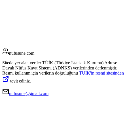
nufusune
.com
Sitede yer alan veriler TÜİK (Türkiye İstatistik Kurumu) Adrese
Dayalı Nüfus Kayıt Sistemi (ADNKS) verilerinden derlenmiştir.
Resmi kullanım için verilerin doğruluğunu
TÜİK'in resmi sitesinden
teyit ediniz.
nufusune@gmail.com