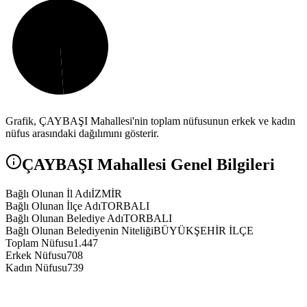
Grafik,
ÇAYBAŞI
Mahallesi'nin toplam nüfusunun erkek ve kadın
nüfus arasındaki dağılımını gösterir.
ÇAYBAŞI
Mahallesi Genel Bilgileri
Bağlı Olunan İl Adı
İZMİR
Bağlı Olunan İlçe Adı
TORBALI
Bağlı Olunan Belediye Adı
TORBALI
Bağlı Olunan Belediyenin Niteliği
BÜYÜKŞEHİR İLÇE
Toplam Nüfusu
1.447
Erkek Nüfusu
708
Kadın Nüfusu
739