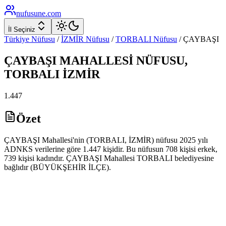
nufusune
.com
İl Seçiniz
Türkiye Nüfusu
/
İZMİR
Nüfusu
/
TORBALI
Nüfusu
/
ÇAYBAŞI
ÇAYBAŞI
MAHALLESİ NÜFUSU,
TORBALI
İZMİR
1.447
Özet
ÇAYBAŞI Mahallesi'nin (TORBALI, İZMİR) nüfusu 2025 yılı
ADNKS verilerine göre 1.447 kişidir. Bu nüfusun 708 kişisi erkek,
739 kişisi kadındır. ÇAYBAŞI Mahallesi TORBALI belediyesine
bağlıdır (BÜYÜKŞEHİR İLÇE).