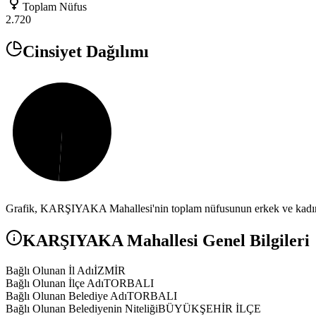
Toplam Nüfus
2.720
Cinsiyet Dağılımı
Grafik,
KARŞIYAKA
Mahallesi'nin toplam nüfusunun erkek ve kadın 
KARŞIYAKA
Mahallesi Genel Bilgileri
Bağlı Olunan İl Adı
İZMİR
Bağlı Olunan İlçe Adı
TORBALI
Bağlı Olunan Belediye Adı
TORBALI
Bağlı Olunan Belediyenin Niteliği
BÜYÜKŞEHİR İLÇE