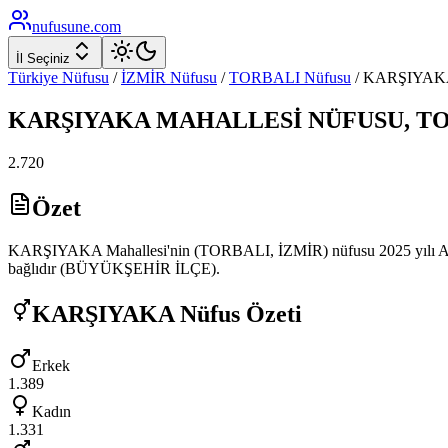
nufusune
.com
İl Seçiniz
Türkiye Nüfusu
/
İZMİR
Nüfusu
/
TORBALI
Nüfusu
/
KARŞIYAK
KARŞIYAKA
MAHALLESİ NÜFUSU,
TO
2.720
Özet
KARŞIYAKA Mahallesi'nin (TORBALI, İZMİR) nüfusu 2025 yılı ADNKS
bağlıdır (BÜYÜKŞEHİR İLÇE).
KARŞIYAKA
Nüfus Özeti
Erkek
1.389
Kadın
1.331