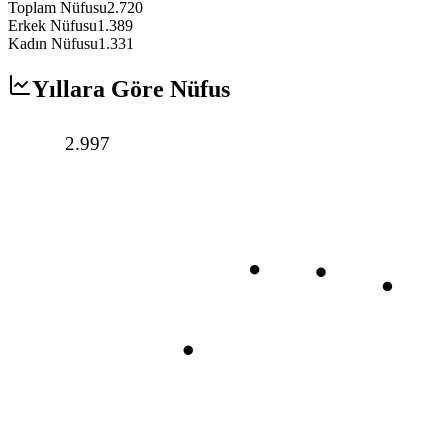
Toplam Nüfusu
2.720
Erkek Nüfusu
1.389
Kadın Nüfusu
1.331
Yıllara Göre Nüfus
2.997