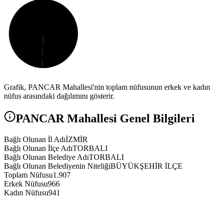
Grafik,
PANCAR
Mahallesi'nin toplam nüfusunun erkek ve kadın
nüfus arasındaki dağılımını gösterir.
PANCAR
Mahallesi Genel Bilgileri
Bağlı Olunan İl Adı
İZMİR
Bağlı Olunan İlçe Adı
TORBALI
Bağlı Olunan Belediye Adı
TORBALI
Bağlı Olunan Belediyenin Niteliği
BÜYÜKŞEHİR İLÇE
Toplam Nüfusu
1.907
Erkek Nüfusu
966
Kadın Nüfusu
941