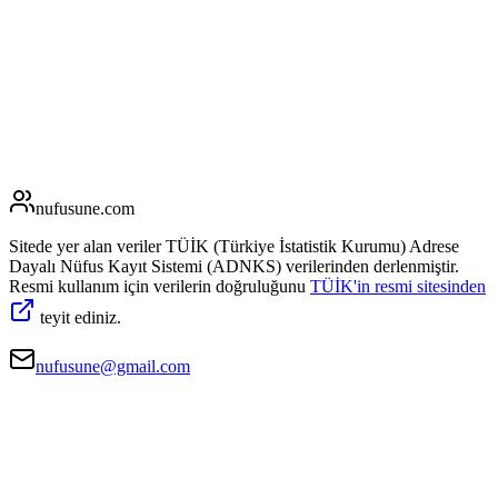
nufusune
.com
Sitede yer alan veriler TÜİK (Türkiye İstatistik Kurumu) Adrese
Dayalı Nüfus Kayıt Sistemi (ADNKS) verilerinden derlenmiştir.
Resmi kullanım için verilerin doğruluğunu
TÜİK'in resmi sitesinden
teyit ediniz.
nufusune@gmail.com