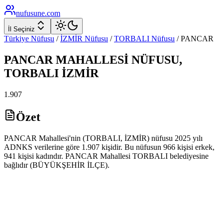
nufusune
.com
İl Seçiniz
Türkiye Nüfusu
/
İZMİR
Nüfusu
/
TORBALI
Nüfusu
/
PANCAR
PANCAR
MAHALLESİ NÜFUSU,
TORBALI
İZMİR
1.907
Özet
PANCAR Mahallesi'nin (TORBALI, İZMİR) nüfusu 2025 yılı
ADNKS verilerine göre 1.907 kişidir. Bu nüfusun 966 kişisi erkek,
941 kişisi kadındır. PANCAR Mahallesi TORBALI belediyesine
bağlıdır (BÜYÜKŞEHİR İLÇE).