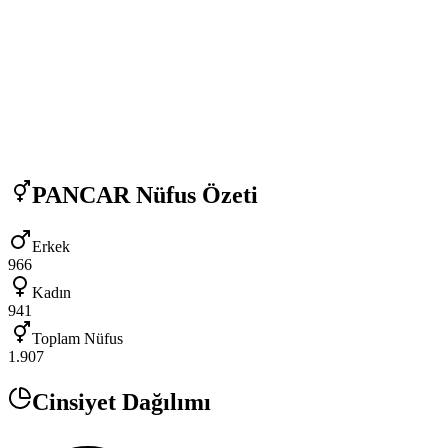
PANCAR
Nüfus Özeti
Erkek
966
Kadın
941
Toplam Nüfus
1.907
Cinsiyet Dağılımı