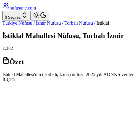
nufusune
.com
İl Seçiniz
Türkiye Nüfusu
/
İzmir
Nüfusu
/
Torbalı
Nüfusu
/
İstiklal
İstiklal
Mahallesi Nüfusu,
Torbalı
İzmir
2.382
Özet
İstiklal Mahallesi'nin (Torbalı, İzmir) nüfusu 2025 yılı ADNKS verile
İLÇE).