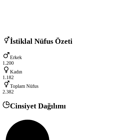
İstiklal
Nüfus Özeti
Erkek
1.200
Kadın
1.182
Toplam Nüfus
2.382
Cinsiyet Dağılımı