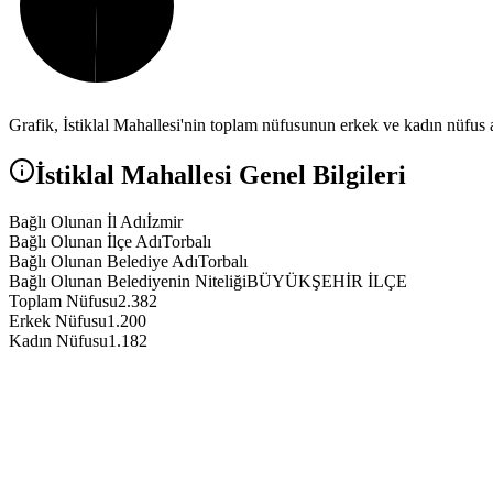
Grafik,
İstiklal
Mahallesi'nin toplam nüfusunun erkek ve kadın nüfus ar
İstiklal
Mahallesi Genel Bilgileri
Bağlı Olunan İl Adı
İzmir
Bağlı Olunan İlçe Adı
Torbalı
Bağlı Olunan Belediye Adı
Torbalı
Bağlı Olunan Belediyenin Niteliği
BÜYÜKŞEHİR İLÇE
Toplam Nüfusu
2.382
Erkek Nüfusu
1.200
Kadın Nüfusu
1.182