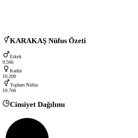
KARAKAŞ
Nüfus Özeti
Erkek
9.566
Kadın
10.200
Toplam Nüfus
19.766
Cinsiyet Dağılımı