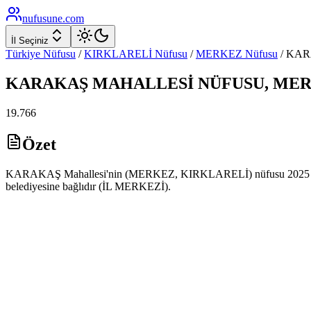
nufusune
.com
İl Seçiniz
Türkiye Nüfusu
/
KIRKLARELİ
Nüfusu
/
MERKEZ
Nüfusu
/
KAR
KARAKAŞ
MAHALLESİ NÜFUSU,
MER
19.766
Özet
KARAKAŞ Mahallesi'nin (MERKEZ, KIRKLARELİ) nüfusu 2025 yılı A
belediyesine bağlıdır (İL MERKEZİ).