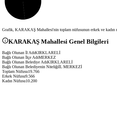
Grafik,
KARAKAŞ
Mahallesi'nin toplam nüfusunun erkek ve kadın nü
KARAKAŞ
Mahallesi Genel Bilgileri
Bağlı Olunan İl Adı
KIRKLARELİ
Bağlı Olunan İlçe Adı
MERKEZ
Bağlı Olunan Belediye Adı
KIRKLARELİ
Bağlı Olunan Belediyenin Niteliği
İL MERKEZİ
Toplam Nüfusu
19.766
Erkek Nüfusu
9.566
Kadın Nüfusu
10.200