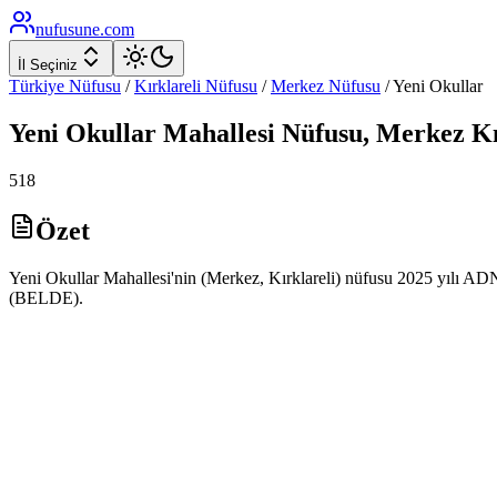
nufusune
.com
İl Seçiniz
Türkiye Nüfusu
/
Kırklareli
Nüfusu
/
Merkez
Nüfusu
/
Yeni Okullar
Yeni Okullar
Mahallesi Nüfusu,
Merkez
Kı
518
Özet
Yeni Okullar Mahallesi'nin (Merkez, Kırklareli) nüfusu 2025 yılı ADNK
(BELDE).