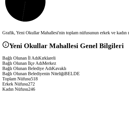
Grafik,
Yeni Okullar
Mahallesi'nin toplam nüfusunun erkek ve kadın nü
Yeni Okullar
Mahallesi Genel Bilgileri
Bağlı Olunan İl Adı
Kırklareli
Bağlı Olunan İlçe Adı
Merkez
Bağlı Olunan Belediye Adı
Kavaklı
Bağlı Olunan Belediyenin Niteliği
BELDE
Toplam Nüfusu
518
Erkek Nüfusu
272
Kadın Nüfusu
246