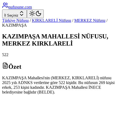
nufusune
.com
İl Seçiniz
Türkiye Nüfusu
/
KIRKLARELİ
Nüfusu
/
MERKEZ
Nüfusu
/
KAZIMPAŞA
KAZIMPAŞA
MAHALLESİ NÜFUSU,
MERKEZ
KIRKLARELİ
522
Özet
KAZIMPAŞA Mahallesi'nin (MERKEZ, KIRKLARELİ) nüfusu
2025 yılı ADNKS verilerine göre 522 kişidir. Bu nüfusun 269 kişisi
erkek, 253 kişisi kadındır. KAZIMPAŞA Mahallesi İNECE
belediyesine bağlıdır (BELDE).