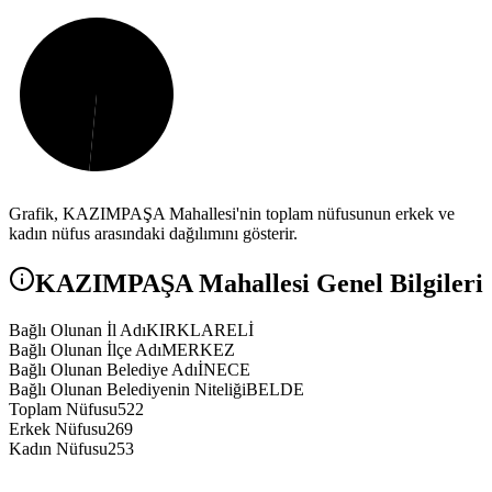
Grafik,
KAZIMPAŞA
Mahallesi'nin toplam nüfusunun erkek ve
kadın nüfus arasındaki dağılımını gösterir.
KAZIMPAŞA
Mahallesi Genel Bilgileri
Bağlı Olunan İl Adı
KIRKLARELİ
Bağlı Olunan İlçe Adı
MERKEZ
Bağlı Olunan Belediye Adı
İNECE
Bağlı Olunan Belediyenin Niteliği
BELDE
Toplam Nüfusu
522
Erkek Nüfusu
269
Kadın Nüfusu
253