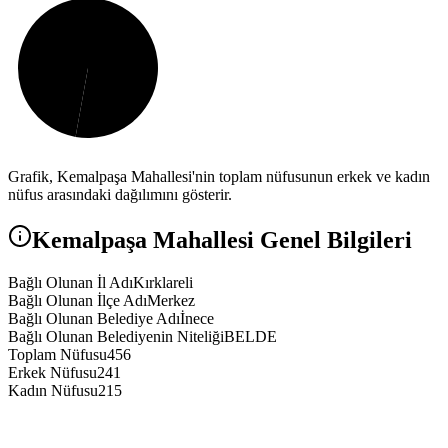
Grafik,
Kemalpaşa
Mahallesi'nin toplam nüfusunun erkek ve kadın
nüfus arasındaki dağılımını gösterir.
Kemalpaşa
Mahallesi Genel Bilgileri
Bağlı Olunan İl Adı
Kırklareli
Bağlı Olunan İlçe Adı
Merkez
Bağlı Olunan Belediye Adı
İnece
Bağlı Olunan Belediyenin Niteliği
BELDE
Toplam Nüfusu
456
Erkek Nüfusu
241
Kadın Nüfusu
215