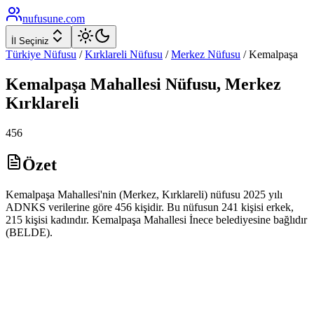
nufusune
.com
İl Seçiniz
Türkiye Nüfusu
/
Kırklareli
Nüfusu
/
Merkez
Nüfusu
/
Kemalpaşa
Kemalpaşa
Mahallesi Nüfusu,
Merkez
Kırklareli
456
Özet
Kemalpaşa Mahallesi'nin (Merkez, Kırklareli) nüfusu 2025 yılı
ADNKS verilerine göre 456 kişidir. Bu nüfusun 241 kişisi erkek,
215 kişisi kadındır. Kemalpaşa Mahallesi İnece belediyesine bağlıdır
(BELDE).