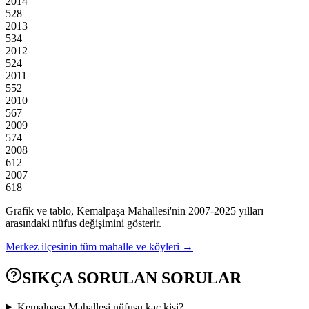
2014
528
2013
534
2012
524
2011
552
2010
567
2009
574
2008
612
2007
618
Grafik ve tablo,
Kemalpaşa
Mahallesi'nin
2007
-
2025
yılları
arasındaki nüfus değişimini gösterir.
Merkez
ilçesinin tüm mahalle ve köyleri →
SIKÇA SORULAN SORULAR
Kemalpaşa Mahallesi nüfusu kaç kişi?